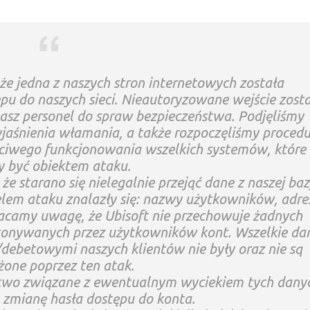
że jedna z naszych stron internetowych została
u do naszych sieci. Nieautoryzowane wejście zost
asz personel do spraw bezpieczeństwa. Podjęliśmy
jaśnienia włamania, a także rozpoczęliśmy procedu
ciwego funkcjonowania wszelkich systemów, które
 być obiektem ataku.
że starano się nielegalnie przejąć dane z naszej baz
elem ataku znalazły się: nazwy użytkowników, adre
racamy uwagę, że Ubisoft nie przechowuje żadnych
okonywanych przez użytkowników kont. Wszelkie da
debetowymi naszych klientów nie były oraz nie są
żone poprzez ten atak.
two związane z ewentualnym wyciekiem tych dany
zmianę hasła dostępu do konta.