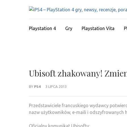
Skip
to
content
(Press
Playstation 4
Gry
Playstation Vita
P
Enter)
Ubisoft zhakowany! Zmieni
BY
PS4
3 LIPCA 2013
Przedstawiciele francuskiego wydawcy potwierd
nazw użytkowników, e-maili i odszyfrowanych h
Oficjalny komunikat Ubisoftu: