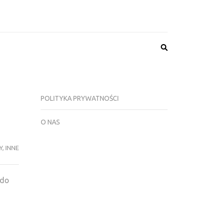
N 4 GRY, NEWSY,
NIKI, FORUM
POLITYKA PRYWATNOŚCI
O NAS
Y
,
INNE
 do