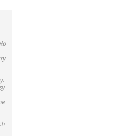
ało
ry
y.
sy
ne
ch