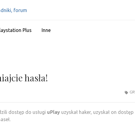
IPS4 – PLAYSTATIO
Najlepszy portal o Playstation 4
RECENZJE, PORAD
laystation Plus
Inne
ajcie hasła!
GR
zili dostęp do usługi
uPlay
uzyskał haker, uzyskał on dostęp
aseł.