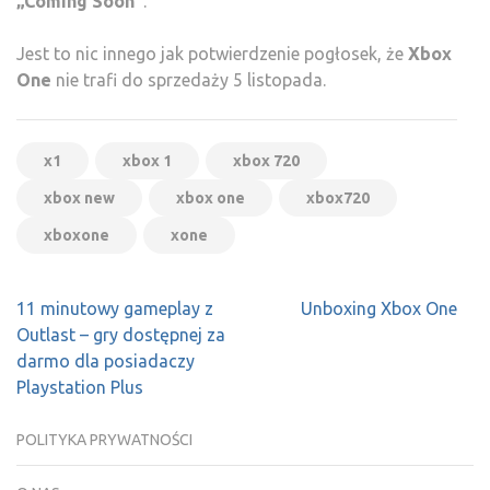
„Coming Soon”
.
Jest to nic innego jak potwierdzenie pogłosek, że
Xbox
One
nie trafi do sprzedaży 5 listopada.
x1
xbox 1
xbox 720
xbox new
xbox one
xbox720
xboxone
xone
Nawigacja
11 minutowy gameplay z
Unboxing Xbox One
wpisu
Outlast – gry dostępnej za
darmo dla posiadaczy
Playstation Plus
POLITYKA PRYWATNOŚCI