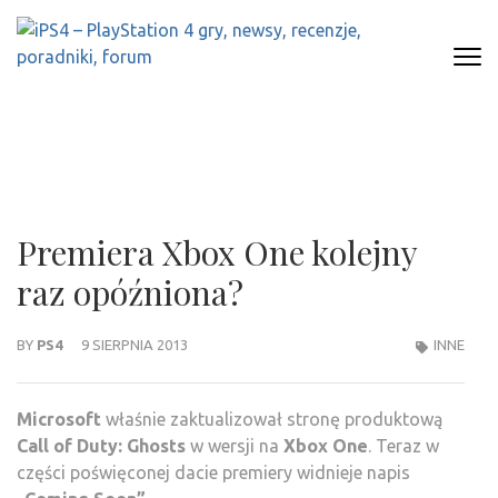
Skip
to
content
(Press
IPS4 – PLAYSTATION 4 GRY,
Najlepszy portal o Playstation 4
Enter)
NEWSY, RECENZJE, PORADNIKI,
FORUM
Premiera Xbox One kolejny
raz opóźniona?
BY
PS4
9 SIERPNIA 2013
INNE
Microsoft
właśnie zaktualizował stronę produktową
Call of Duty: Ghosts
w wersji na
Xbox One
. Teraz w
części poświęconej dacie premiery widnieje napis