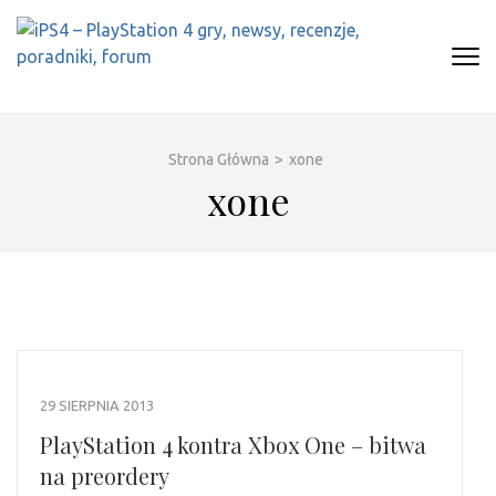
Skip
to
content
(Press
IPS4 – PLAYSTATION 4 GRY,
Najlepszy portal o Playstation 4
Enter)
NEWSY, RECENZJE, PORADNIKI,
FORUM
Strona Główna
>
xone
xone
29 SIERPNIA 2013
PlayStation 4 kontra Xbox One – bitwa
na preordery