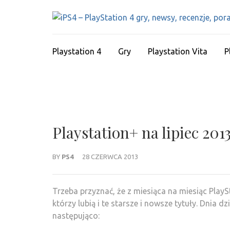
Skip
to
content
(Press
Playstation 4
Gry
Playstation Vita
P
Enter)
Playstation+ na lipiec 201
BY
PS4
28 CZERWCA 2013
Trzeba przyznać, że z miesiąca na miesiąc PlayS
którzy lubią i te starsze i nowsze tytuły. Dnia d
następująco: