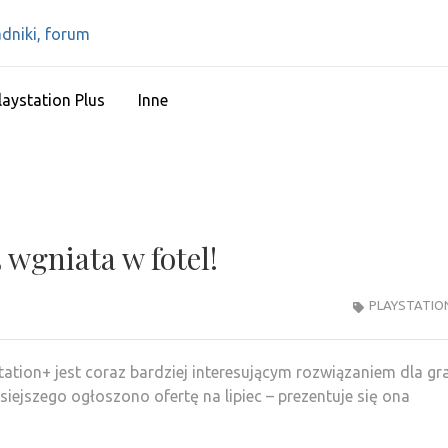
IPS4 – PLAYSTATIO
Najlepszy portal o Playstation 4
RECENZJE, PORAD
laystation Plus
Inne
3 wgniata w fotel!
PLAYSTATIO
tation+ jest coraz bardziej interesującym rozwiązaniem dla gr
zisiejszego ogłoszono ofertę na lipiec – prezentuje się ona