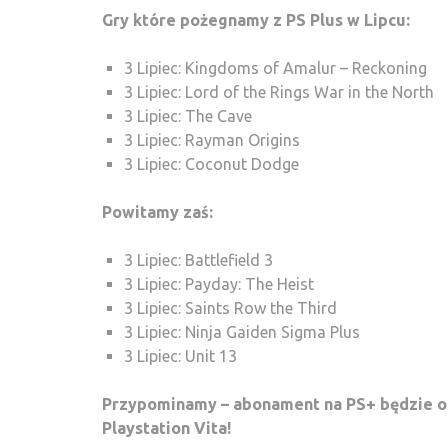
Gry które pożegnamy z PS Plus w Lipcu:
3 Lipiec: Kingdoms of Amalur – Reckoning
3 Lipiec: Lord of the Rings War in the North
3 Lipiec: The Cave
3 Lipiec: Rayman Origins
3 Lipiec: Coconut Dodge
Powitamy zaś:
3 Lipiec: Battlefield 3
3 Lipiec: Payday: The Heist
3 Lipiec: Saints Row the Third
3 Lipiec: Ninja Gaiden Sigma Plus
3 Lipiec: Unit 13
Przypominamy – abonament na PS+ będzie obo
Playstation Vita!