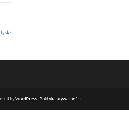
 dysk?
ered by
WordPress
.
Polityka prywatności