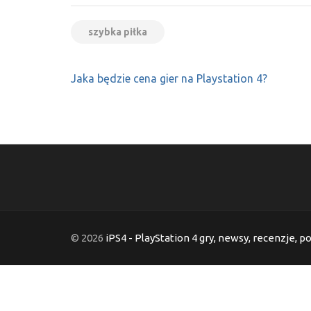
szybka piłka
Nawigacja
Jaka będzie cena gier na Playstation 4?
wpisu
© 2026
iPS4 - PlayStation 4 gry, newsy, recenzje, p