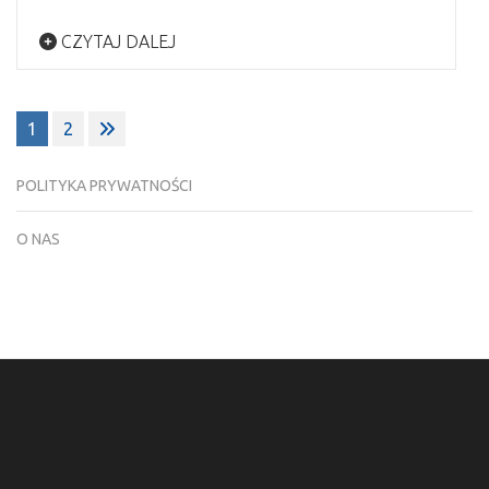
CZYTAJ DALEJ
Stronicowanie
1
2
wpisów
POLITYKA PRYWATNOŚCI
O NAS