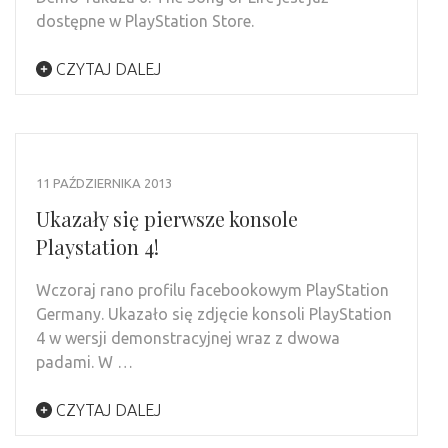
dostępne w PlayStation Store.
CZYTAJ DALEJ
11 PAŹDZIERNIKA 2013
Ukazały się pierwsze konsole
Playstation 4!
Wczoraj rano profilu facebookowym PlayStation
Germany. Ukazało się zdjęcie konsoli PlayStation
4 w wersji demonstracyjnej wraz z dwowa
padami. W …
CZYTAJ DALEJ