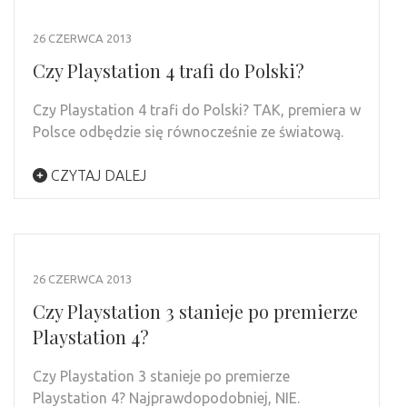
26 CZERWCA 2013
Czy Playstation 4 trafi do Polski?
Czy Playstation 4 trafi do Polski? TAK, premiera w
Polsce odbędzie się równocześnie ze światową.
CZYTAJ DALEJ
26 CZERWCA 2013
Czy Playstation 3 stanieje po premierze
Playstation 4?
Czy Playstation 3 stanieje po premierze
Playstation 4? Najprawdopodobniej, NIE.