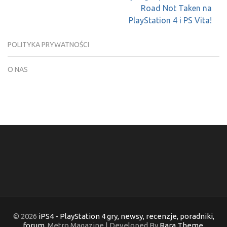
wpisu
Road Not Taken na
PlayStation 4 i PS Vita!
POLITYKA PRYWATNOŚCI
O NAS
© 2026
iPS4 - PlayStation 4 gry, newsy, recenzje, poradniki,
forum
. Metro Magazine | Developed By
Rara Theme
.