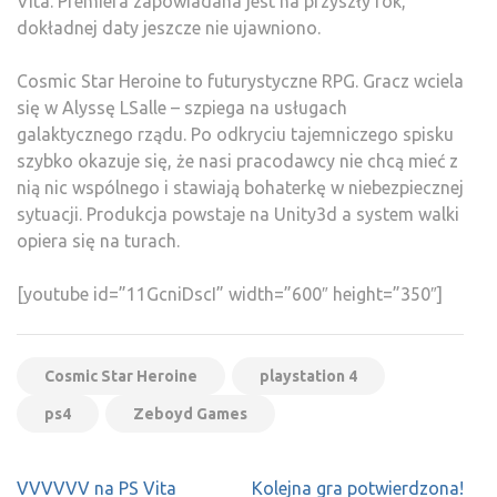
Vita. Premiera zapowiadana jest na przyszły rok,
dokładnej daty jeszcze nie ujawniono.
Cosmic Star Heroine to futurystyczne RPG. Gracz wciela
się w Alyssę LSalle – szpiega na usługach
galaktycznego rządu. Po odkryciu tajemniczego spisku
szybko okazuje się, że nasi pracodawcy nie chcą mieć z
nią nic wspólnego i stawiają bohaterkę w niebezpiecznej
sytuacji. Produkcja powstaje na Unity3d a system walki
opiera się na turach.
[youtube id=”11GcniDscI” width=”600″ height=”350″]
Cosmic Star Heroine
playstation 4
ps4
Zeboyd Games
Nawigacja
VVVVVV na PS Vita
Kolejna gra potwierdzona!