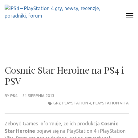
Skip
to
content
(Press
IPS4 – PLAYSTATION 4 GRY,
Najlepszy portal o Playstation 4
Enter)
NEWSY, RECENZJE, PORADNIKI,
FORUM
Cosmic Star Heroine na PS4 i
PSV
BY
PS4
31 SIERPNIA 2013
GRY
,
PLAYSTATION 4
,
PLAYSTATION VITA
Zeboyd Games informuje, że ich produkcja
Cosmic
Star Heroine
pojawi się na PlayStation 4 i PlayStation