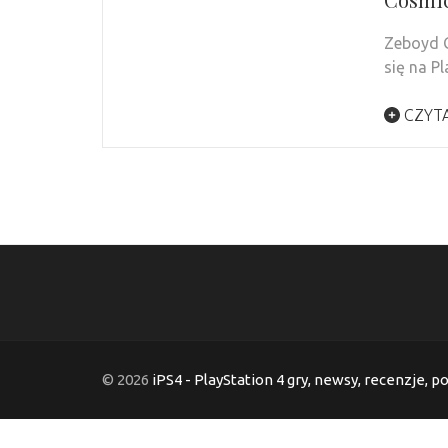
Zeboyd G
się na P
CZYTA
© 2026
iPS4 - PlayStation 4 gry, newsy, recenzje, p