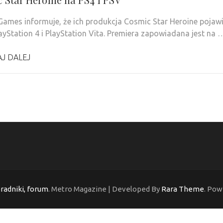
ames informuje, że ich produkcja Cosmic Star Heroine pojaw
layStation 4 i PlayStation Vita. Premiera zapowiadana jest na 
J DALEJ
oradniki, forum
. Metro Magazine | Developed By
Rara Theme
. Pow