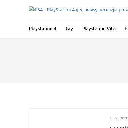
Skip
to
content
(Press
Playstation 4
Gry
Playstation Vita
P
Enter)
31 SIERPN
Cosmic