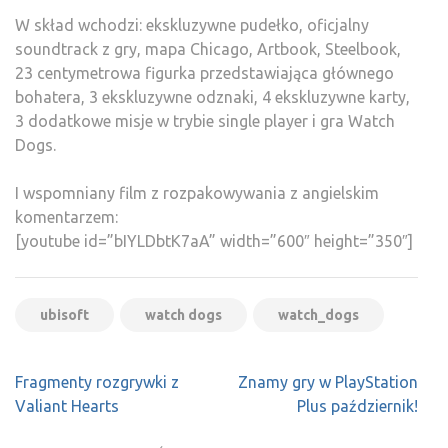
W skład wchodzi: ekskluzywne pudełko, oficjalny
soundtrack z gry, mapa Chicago, Artbook, Steelbook,
23 centymetrowa figurka przedstawiająca głównego
bohatera, 3 ekskluzywne odznaki, 4 ekskluzywne karty,
3 dodatkowe misje w trybie single player i gra Watch
Dogs.
I wspomniany film z rozpakowywania z angielskim
komentarzem:
[youtube id=”bIYLDbtK7aA” width=”600″ height=”350″]
ubisoft
watch dogs
watch_dogs
Nawigacja
Fragmenty rozgrywki z
Znamy gry w PlayStation
wpisu
Valiant Hearts
Plus październik!