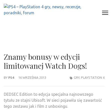
Skip
to
content
(Press
IPS4 – PLAYSTATION 4 GRY,
Najlepszy portal o Playstation 4
Enter)
NEWSY, RECENZJE, PORADNIKI,
FORUM
Znamy bonusy w edycji
limitowanej Watch Dogs!
BY
PS4
16 WRZEŚNIA 2013
GRY
,
PLAYSTATION 4
DEDSEC Edition to edycja specjalna najnowszego
tytułu ze stajni Ubisoft. W sieci pojawiła się zawartość
tego zestawu jak i film z unboxingu.