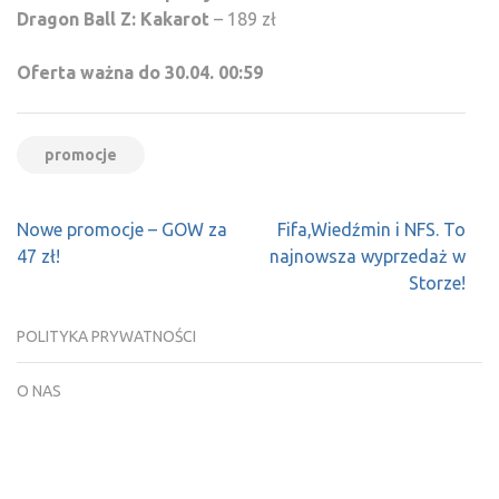
Dragon Ball Z: Kakarot
– 189 zł
Oferta ważna do 30.04. 00:59
promocje
Nawigacja
Nowe promocje – GOW za
Fifa,Wiedźmin i NFS. To
wpisu
47 zł!
najnowsza wyprzedaż w
Storze!
POLITYKA PRYWATNOŚCI
O NAS