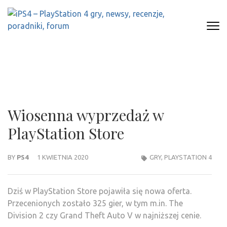
Skip
to
content
(Press
IPS4 – PLAYSTATION 4 GRY,
Najlepszy portal o Playstation 4
Enter)
NEWSY, RECENZJE, PORADNIKI,
FORUM
Wiosenna wyprzedaż w
PlayStation Store
BY
PS4
1 KWIETNIA 2020
GRY
,
PLAYSTATION 4
Dziś w PlayStation Store pojawiła się nowa oferta.
Przecenionych zostało 325 gier, w tym m.in. The
Division 2 czy Grand Theft Auto V w najniższej cenie.