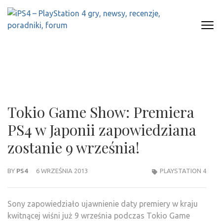
Skip
to
content
(Press
IPS4 – PLAYSTATION 4 GRY,
Najlepszy portal o Playstation 4
Enter)
NEWSY, RECENZJE, PORADNIKI,
FORUM
Tokio Game Show: Premiera
PS4 w Japonii zapowiedziana
zostanie 9 września!
BY
PS4
6 WRZEŚNIA 2013
PLAYSTATION 4
Sony zapowiedziało ujawnienie daty premiery w kraju
kwitnącej wiśni już 9 września podczas Tokio Game