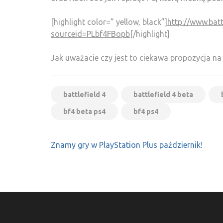
[highlight color=” yellow, black”]
http://www.batt
sourceid=PLbf4FBopb
[/highlight]
Jak uważacie czy jest to ciekawa propozycja n
battlefield 4
battlefield 4 beta
bf4 beta ps4
bf4 ps4
Nawigacja
Znamy gry w PlayStation Plus październik!
wpisu