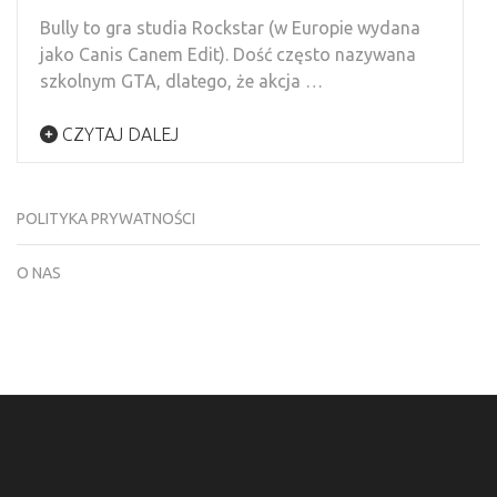
Bully to gra studia Rockstar (w Europie wydana
jako Canis Canem Edit). Dość często nazywana
szkolnym GTA, dlatego, że akcja …
CZYTAJ DALEJ
POLITYKA PRYWATNOŚCI
O NAS