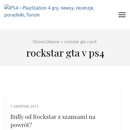
Skip
to
content
(Press
IPS4 – PLAYSTATION 4 GRY,
Najlepszy portal o Playstation 4
Enter)
NEWSY, RECENZJE, PORADNIKI,
FORUM
Strona Główna
>
rockstar gta v ps4
rockstar gta v ps4
1 SIERPNIA 2013
Bully od Rockstar z szansami na
powrót?