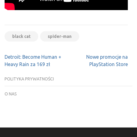
black cat
spider-man
Nawigacja
Detroit: Become Human +
Nowe promocje na
wpisu
Heavy Rain za 169 zł
PlayStation Store
POLITYKA PRYWATNOŚCI
O NAS