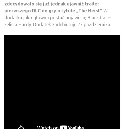
zdecydowało się już jednak ujawnić trailer
pierwszego DLC do gry o tytule „The Heist”.
W
dodatku jako główna postać pojawi się Black Cat –
Felicia Hardy. Dodatek zadebiutuje 23 października.