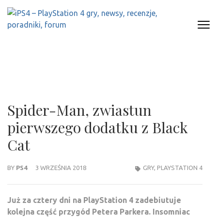
Skip
to
content
(Press
IPS4 – PLAYSTATION 4 GRY,
Najlepszy portal o Playstation 4
Enter)
NEWSY, RECENZJE, PORADNIKI,
FORUM
Spider-Man, zwiastun
pierwszego dodatku z Black
Cat
BY
PS4
3 WRZEŚNIA 2018
GRY
,
PLAYSTATION 4
Już za cztery dni na PlayStation 4 zadebiutuje
kolejna część przygód Petera Parkera. Insomniac