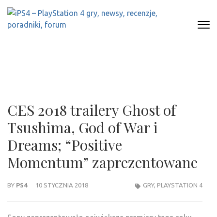
Skip
to
content
(Press
IPS4 – PLAYSTATION 4 GRY,
Najlepszy portal o Playstation 4
Enter)
NEWSY, RECENZJE, PORADNIKI,
FORUM
CES 2018 trailery Ghost of
Tsushima, God of War i
Dreams; “Positive
Momentum” zaprezentowane
BY
PS4
10 STYCZNIA 2018
GRY
,
PLAYSTATION 4