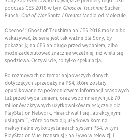
Sony zaprezentowało największe premiery tego roku
podczas CES 2018 w tym
Ghost of Tsushima
Sucker
Punch,
God of War
Santa
i Dreams
Media od Molecule.
Obecność Ghost of Tsushima na CES 2018 może albo
wskazywać, że seria jest tak ważne dla Sony, by
pokazać ją na CES na długo przed wydaniem, albo
może zadebiutować znacznie wcześniej, niż wielu się
spodziewa. Oczywiście, to tylko spekulacja.
Po rozmowach na temat najnowszych danych
dotyczących sprzedaży na PS4, które zostały
opublikowane za pośrednictwem informacji prasowych
tuż przed wydarzeniem, oraz wspomnianych już 70
milionów aktywnych użytkowników miesięcznie dla
PlayStation Network, Hirai chwalił się „atrakcyjnymi
usługami”, które pozwalają użytkownikom na
maksymalne wykorzystanie ich system PS4, w tym
PlayStation Vue, transmisję na żywo w telewizji i