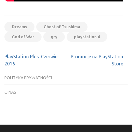
Dreams
Ghost of Tsushima
God of War
gry
playstation 4
Nawigacja
PlayStation Plus: Czerwiec
Promocje na PlayStation
wpisu
2016
Store
POLITYKA PRYWATNOŚCI
O NAS