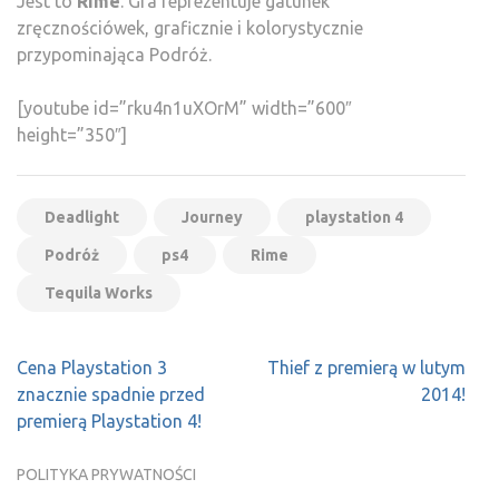
Jest to
Rime
. Gra reprezentuje gatunek
zręcznościówek, graficznie i kolorystycznie
przypominająca Podróż.
[youtube id=”rku4n1uXOrM” width=”600″
height=”350″]
Deadlight
Journey
playstation 4
Podróż
ps4
Rime
Tequila Works
Nawigacja
Cena Playstation 3
Thief z premierą w lutym
wpisu
znacznie spadnie przed
2014!
premierą Playstation 4!
POLITYKA PRYWATNOŚCI