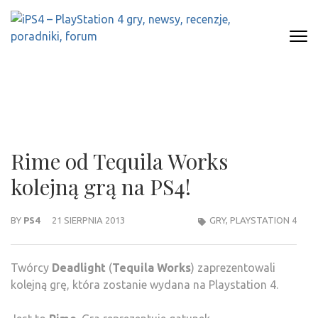
Skip
to
content
(Press
IPS4 – PLAYSTATION 4 GRY,
Najlepszy portal o Playstation 4
Enter)
NEWSY, RECENZJE, PORADNIKI,
FORUM
Rime od Tequila Works
kolejną grą na PS4!
BY
PS4
21 SIERPNIA 2013
GRY
,
PLAYSTATION 4
Twórcy
Deadlight
(
Tequila Works
) zaprezentowali
kolejną grę, która zostanie wydana na Playstation 4.