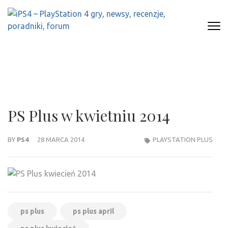
Skip
to
content
(Press
IPS4 – PLAYSTATION 4 GRY,
Najlepszy portal o Playstation 4
Enter)
NEWSY, RECENZJE, PORADNIKI,
FORUM
PS Plus w kwietniu 2014
BY
PS4
28 MARCA 2014
PLAYSTATION PLUS
ps plus
ps plus april