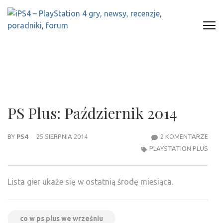
Skip
to
content
(Press
IPS4 – PLAYSTATION 4 GRY,
Najlepszy portal o Playstation 4
Enter)
NEWSY, RECENZJE, PORADNIKI,
FORUM
PS Plus: Październik 2014
DO
BY
PS4
25 SIERPNIA 2014
2 KOMENTARZE
PS
PLAYSTATION PLUS
PLUS
PAŹD
Lista gier ukaże się w ostatnią środę miesiąca.
2014
co w ps plus we wrześniu