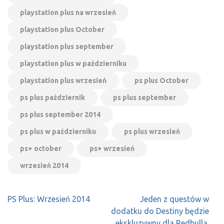
playstation plus na wrzesień
playstation plus October
playstation plus september
playstation plus w październiku
playstation plus wrzesień
ps plus October
ps plus październik
ps plus september
ps plus september 2014
ps plus w październiku
ps plus wrzesień
ps+ october
ps+ wrzesień
wrzesień 2014
Nawigacja
PS Plus: Wrzesień 2014
Jeden z questów w
wpisu
dodatku do Destiny będzie
ekskluzywny dla Redbulla.