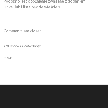
Podobno jest opóźnienie związane z dodaniem
DriveClub i lista będzie właśnie 1.
Comments are closed.
POLITYKA PRYWATNOŚCI
O NAS