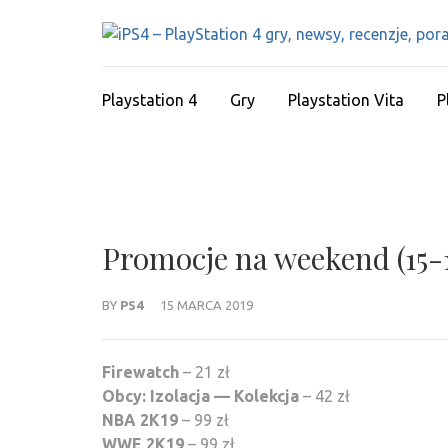
Skip
to
content
(Press
Playstation 4
Gry
Playstation Vita
P
Enter)
Promocje na weekend (15-1
BY
PS4
15 MARCA 2019
Firewatch
– 21 zł
Obcy: Izolacja — Kolekcja
– 42 zł
NBA 2K19
– 99 zł
WWE 2K19
– 99 zł