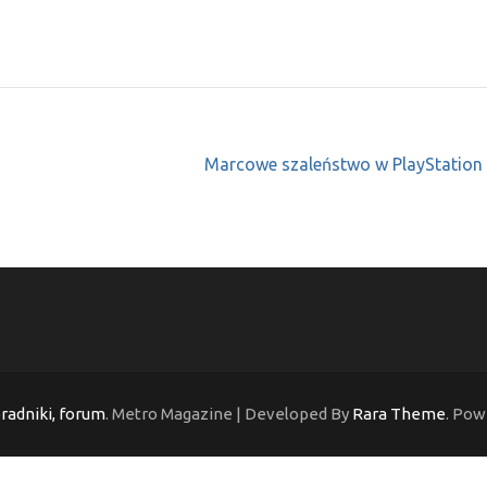
Marcowe szaleństwo w PlayStation 
oradniki, forum
. Metro Magazine | Developed By
Rara Theme
. Pow