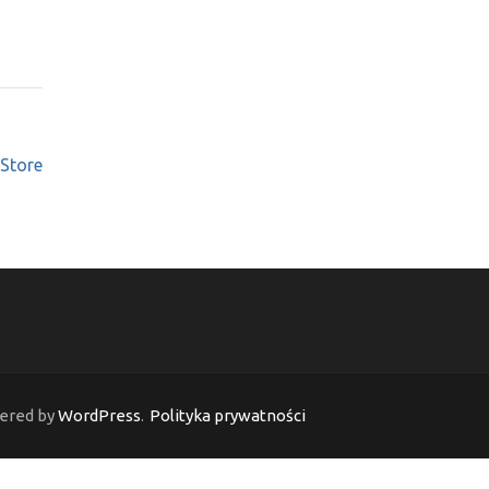
Store
ered by
WordPress
.
Polityka prywatności