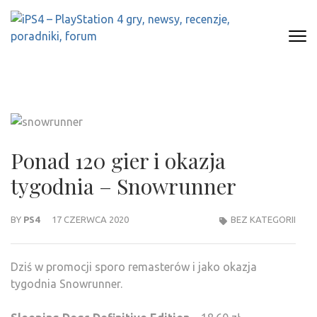
Skip
to
content
(Press
IPS4 – PLAYSTATION 4 GRY,
Najlepszy portal o Playstation 4
Enter)
NEWSY, RECENZJE, PORADNIKI,
FORUM
Ponad 120 gier i okazja
tygodnia – Snowrunner
BY
PS4
17 CZERWCA 2020
BEZ KATEGORII
Dziś w promocji sporo remasterów i jako okazja
tygodnia Snowrunner.