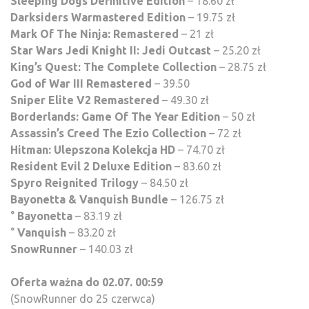
Sleeping Dogs Definitive Edition
– 18.60 zł
Darksiders Warmastered Edition
– 19.75 zł
Mark Of The Ninja: Remastered
– 21 zł
Star Wars Jedi Knight II: Jedi Outcast
– 25.20 zł
King’s Quest: The Complete Collection
– 28.75 zł
God of War III Remastered
– 39.50
Sniper Elite V2 Remastered
– 49.30 zł
Borderlands: Game Of The Year Edition
– 50 zł
Assassin’s Creed The Ezio Collection
– 72 zł
Hitman: Ulepszona Kolekcja HD
– 74.70 zł
Resident Evil 2 Deluxe Edition
– 83.60 zł
Spyro Reignited Trilogy
– 84.50 zł
Bayonetta & Vanquish Bundle
– 126.75 zł
°
Bayonetta
– 83.19 zł
°
Vanquish
– 83.20 zł
SnowRunner
– 140.03 zł
Oferta ważna do 02.07. 00:59
(SnowRunner do 25 czerwca)