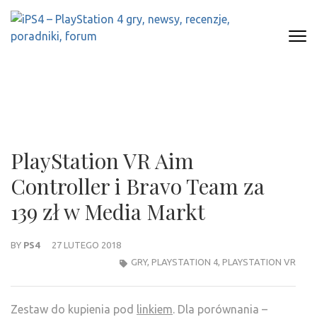
Skip
to
content
(Press
IPS4 – PLAYSTATION 4 GRY,
Najlepszy portal o Playstation 4
Enter)
NEWSY, RECENZJE, PORADNIKI,
FORUM
PlayStation VR Aim
Controller i Bravo Team za
139 zł w Media Markt
BY
PS4
27 LUTEGO 2018
GRY
,
PLAYSTATION 4
,
PLAYSTATION VR
Zestaw do kupienia pod
linkiem
. Dla porównania –