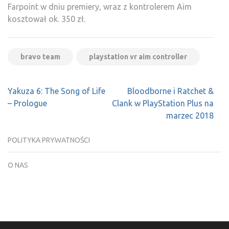
Farpoint w dniu premiery, wraz z kontrolerem Aim
kosztował ok. 350 zł.
bravo team
playstation vr aim controller
Nawigacja
Yakuza 6: The Song of Life
Bloodborne i Ratchet &
wpisu
– Prologue
Clank w PlayStation Plus na
marzec 2018
POLITYKA PRYWATNOŚCI
O NAS