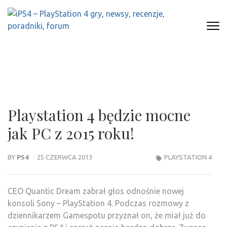
Skip
to
content
(Press
IPS4 – PLAYSTATION 4 GRY,
Najlepszy portal o Playstation 4
Enter)
NEWSY, RECENZJE, PORADNIKI,
FORUM
Playstation 4 będzie mocne
jak PC z 2015 roku!
BY
PS4
25 CZERWCA 2013
PLAYSTATION 4
CEO Quantic Dream zabrał głos odnośnie nowej
konsoli Sony – PlayStation 4. Podczas rozmowy z
dziennikarzem Gamespotu przyznał on, że miał już do