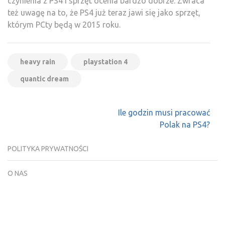
czynienia z PS4 i sprzęt ocenia bardzo dobrze. Zwraca
też uwagę na to, że PS4 już teraz jawi się jako sprzęt,
którym PCty będą w 2015 roku.
heavy rain
playstation 4
quantic dream
Nawigacja
Ile godzin musi pracować
wpisu
Polak na PS4?
POLITYKA PRYWATNOŚCI
O NAS