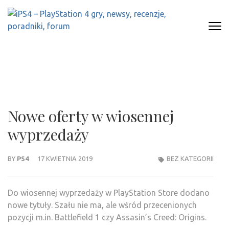
Skip
to
content
(Press
IPS4 – PLAYSTATION 4 GRY,
Najlepszy portal o Playstation 4
Enter)
NEWSY, RECENZJE, PORADNIKI,
FORUM
Nowe oferty w wiosennej
wyprzedaży
BY
PS4
17 KWIETNIA 2019
BEZ KATEGORII
Do wiosennej wyprzedaży w PlayStation Store dodano
nowe tytuły. Szału nie ma, ale wśród przecenionych
pozycji m.in. Battlefield 1 czy Assasin’s Creed: Origins.