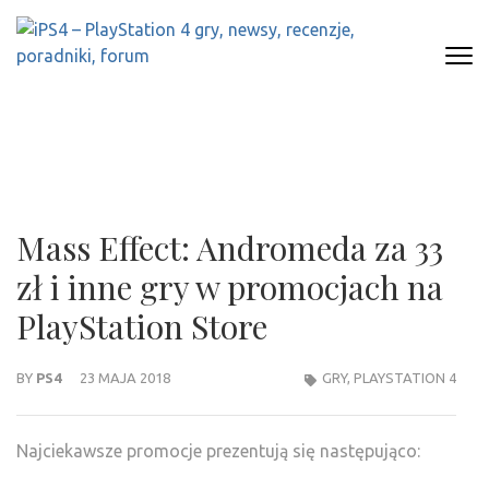
Skip
to
content
(Press
IPS4 – PLAYSTATION 4 GRY,
Najlepszy portal o Playstation 4
Enter)
NEWSY, RECENZJE, PORADNIKI,
FORUM
Mass Effect: Andromeda za 33
zł i inne gry w promocjach na
PlayStation Store
BY
PS4
23 MAJA 2018
GRY
,
PLAYSTATION 4
Najciekawsze promocje prezentują się następująco: