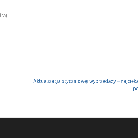
ita)
Aktualizacja styczniowej wyprzedaży – najcie
po