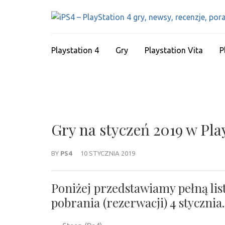
Skip
to
content
(Press
Playstation 4
Gry
Playstation Vita
P
Enter)
Gry na styczeń 2019 w Pla
BY
PS4
10 STYCZNIA 2019
Poniżej przedstawiamy pełną list
pobrania (rezerwacji) 4 stycznia.