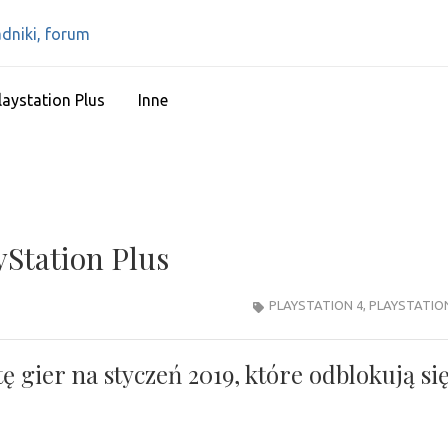
IPS4 – PLAYSTATIO
Najlepszy portal o Playstation 4
RECENZJE, PORAD
laystation Plus
Inne
yStation Plus
PLAYSTATION 4
,
PLAYSTATIO
ę gier na styczeń 2019, które odblokują si