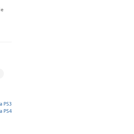
ie
na PS3
na PS4