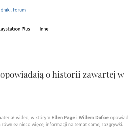
IPS4 – PLAYSTATIO
Najlepszy portal o Playstation 4
RECENZJE, PORAD
laystation Plus
Inne
 opowiadają o historii zawartej w
ateriał wideo, w którym
Ellen Page
i
Willem Dafoe
opowiada
ą również nieco więcej informacji na temat samej rozgrywki.