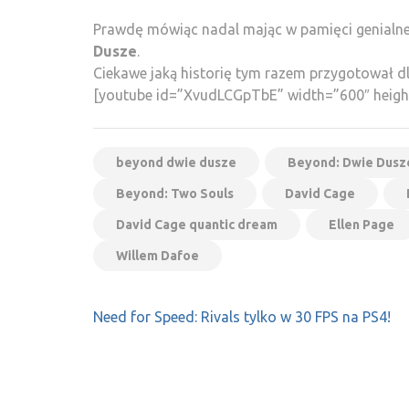
Prawdę mówiąc nadal mając w pamięci genialn
Dusze
.
Ciekawe jaką historię tym razem przygotował d
[youtube id=”XvudLCGpTbE” width=”600″ heigh
beyond dwie dusze
Beyond: Dwie Dusze
Beyond: Two Souls
David Cage
David Cage quantic dream
Ellen Page
Willem Dafoe
Nawigacja
Need for Speed: Rivals tylko w 30 FPS na PS4!
wpisu