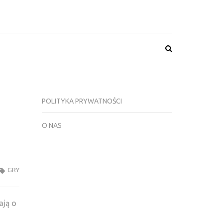
N 4 GRY, NEWSY,
NIKI, FORUM
POLITYKA PRYWATNOŚCI
O NAS
GRY
ją o