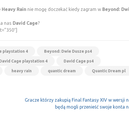
e
Heavy Rain
nie mogę doczekać kiedy zagram w
Beyond: Dw
la nas
David Cage
?
t=”350″]
 playstation 4
Beyond: Dwie Dusze ps4
David Cage playstation 4
David Cage ps4
heavy rain
quantic dream
Quantic Dream pl
Gracze którzy zakupią Final Fantasy XIV w wersji 
będą mogli przenieść swoje konta 