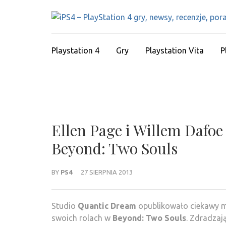
Skip
to
content
(Press
Playstation 4
Gry
Playstation Vita
P
Enter)
Ellen Page i Willem Dafoe
Beyond: Two Souls
BY
PS4
27 SIERPNIA 2013
Studio
Quantic Dream
opublikowało ciekawy m
swoich rolach w
Beyond: Two Souls
. Zdradzaj