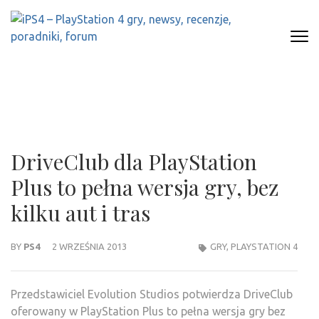
Skip
to
content
(Press
IPS4 – PLAYSTATION 4 GRY,
Najlepszy portal o Playstation 4
Enter)
NEWSY, RECENZJE, PORADNIKI,
FORUM
DriveClub dla PlayStation
Plus to pełna wersja gry, bez
kilku aut i tras
BY
PS4
2 WRZEŚNIA 2013
GRY
,
PLAYSTATION 4
Przedstawiciel Evolution Studios potwierdza DriveClub
oferowany w PlayStation Plus to pełna wersja gry bez