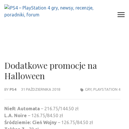
Skip
to
content
(Press
IPS4 – PLAYSTATION 4 GRY,
Najlepszy portal o Playstation 4
Enter)
NEWSY, RECENZJE, PORADNIKI,
FORUM
Dodatkowe promocje na
Halloween
BY
PS4
31 PAŹDZIERNIKA 2018
GRY
,
PLAYSTATION 4
NieR: Automata
– 216.75/144.50 zł
L.A. Noire
– 126.75/84.50 zł
Śródziemie: Cień Wojny
– 126.75/84.50 zł