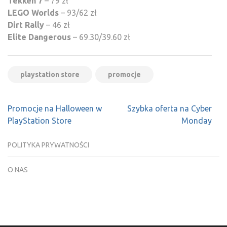
Tekken 7
– 79 zł
LEGO Worlds
– 93/62 zł
Dirt Rally
– 46 zł
Elite Dangerous
– 69.30/39.60 zł
playstation store
promocje
Nawigacja
Promocje na Halloween w
Szybka oferta na Cyber
wpisu
PlayStation Store
Monday
POLITYKA PRYWATNOŚCI
O NAS