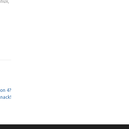
inux,
ion 4?
nack!