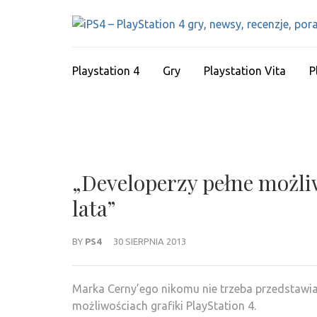
Skip
to
content
(Press
Playstation 4
Gry
Playstation Vita
P
Enter)
„Developerzy pełne możli
lata”
BY
PS4
30 SIERPNIA 2013
Marka Cerny’ego nikomu nie trzeba przedstaw
możliwościach grafiki PlayStation 4.