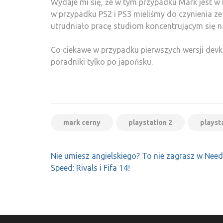
Wydaje mi się, że w tym przypadku Mark jest w b
w przypadku PS2 i PS3 mieliśmy do czynienia z
utrudniało pracę studiom koncentrującym się na
Co ciekawe w przypadku pierwszych wersji dev
poradniki tylko po japońsku.
mark cerny
playstation 2
playst
Nawigacja
Nie umiesz angielskiego? To nie zagrasz w Need
wpisu
Speed: Rivals i Fifa 14!