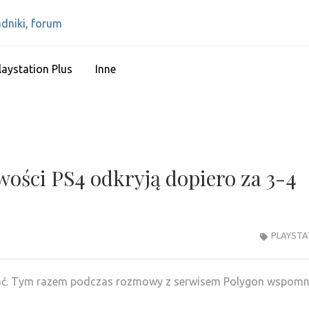
IPS4 – PLAYSTATIO
Najlepszy portal o Playstation 4
RECENZJE, PORAD
laystation Plus
Inne
wości PS4 odkryją dopiero za 3-4
PLAYSTA
iać. Tym razem podczas rozmowy z serwisem Polygon wspomn