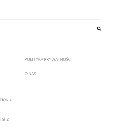
N 4 GRY, NEWSY,
NIKI, FORUM
POLITYKA PRYWATNOŚCI
O NAS
TION 4
iał o