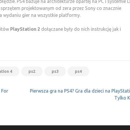
łędzie. PS4 bazuje na architekturze opartej na PC i systemie L
e sprzętem projektowanym od zera przez Sony co znacznie
 wydaniu gier na wszystkie platformy.
kitów
PlayStation 2
dołączane były do nich instrukcję jak i
ation 4
ps2
ps3
ps4
 For
Pierwsza gra na PS4? Gra dla dzieci na PlayStat
Tylko K