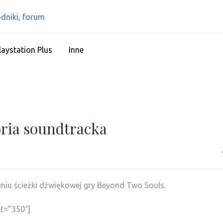
IPS4 – PLAYSTATIO
Najlepszy portal o Playstation 4
RECENZJE, PORAD
laystation Plus
Inne
oria soundtracka
niu ścieżki dźwiękowej gry Beyond Two Souls.
t=”350″]