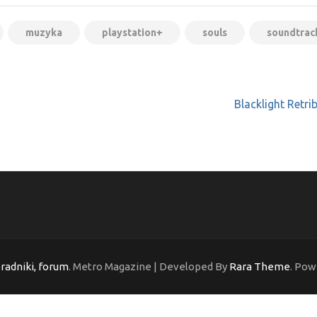
muzyka
playstation+
souls
soundtrac
Blacklight Retri
oradniki, forum
. Metro Magazine | Developed By
Rara Theme
. Pow