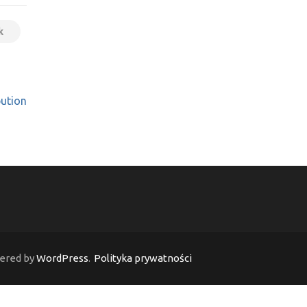
k
bution
ered by
WordPress
.
Polityka prywatności