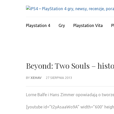
Skip
to
content
(Press
Playstation 4
Gry
Playstation Vita
P
Enter)
Beyond: Two Souls – hist
BY
XEHAV
27 SIERPNIA 2013
Lorne Balfe i Hans Zimmer opowiadają o tworze
[youtube id=”t2yAsaaWo9A” width=”600″ heigh