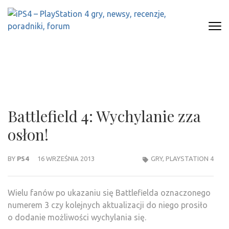
Skip
to
content
(Press
IPS4 – PLAYSTATION 4 GRY,
Najlepszy portal o Playstation 4
Enter)
NEWSY, RECENZJE, PORADNIKI,
FORUM
Battlefield 4: Wychylanie zza
osłon!
BY
PS4
16 WRZEŚNIA 2013
GRY
,
PLAYSTATION 4
Wielu fanów po ukazaniu się Battlefielda oznaczonego
numerem 3 czy kolejnych aktualizacji do niego prosiło
o dodanie możliwości wychylania się.