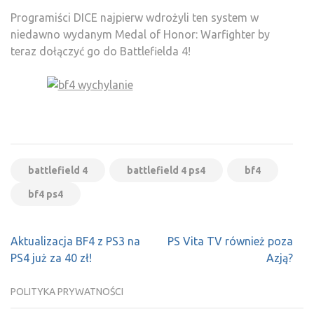
Programiści DICE najpierw wdrożyli ten system w
niedawno wydanym Medal of Honor: Warfighter by
teraz dołączyć go do Battlefielda 4!
battlefield 4
battlefield 4 ps4
bf4
bf4 ps4
Nawigacja
Aktualizacja BF4 z PS3 na
PS Vita TV również poza
wpisu
PS4 już za 40 zł!
Azją?
POLITYKA PRYWATNOŚCI