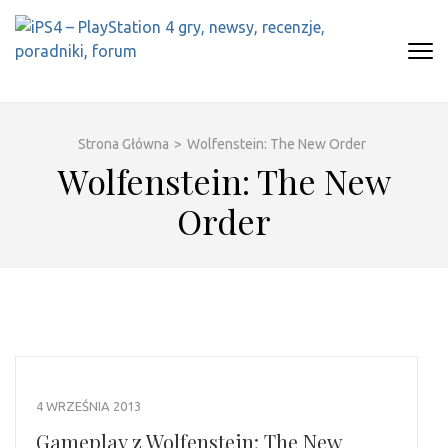
Skip
to
content
(Press
IPS4 – PLAYSTATION 4 GRY,
Najlepszy portal o Playstation 4
Enter)
NEWSY, RECENZJE, PORADNIKI,
FORUM
Strona Główna
>
Wolfenstein: The New Order
Wolfenstein: The New
Order
4 WRZEŚNIA 2013
Gameplay z Wolfenstein: The New