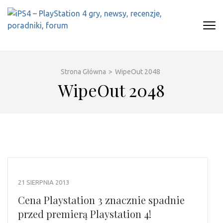
Skip
to
content
(Press
IPS4 – PLAYSTATION 4 GRY,
Najlepszy portal o Playstation 4
Enter)
NEWSY, RECENZJE, PORADNIKI,
FORUM
Strona Główna
>
WipeOut 2048
WipeOut 2048
21 SIERPNIA 2013
Cena Playstation 3 znacznie spadnie
przed premierą Playstation 4!