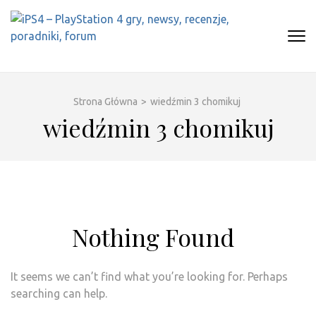
Skip
to
content
(Press
IPS4 – PLAYSTATION 4 GRY,
Najlepszy portal o Playstation 4
Enter)
NEWSY, RECENZJE, PORADNIKI,
FORUM
Strona Główna
>
wiedźmin 3 chomikuj
wiedźmin 3 chomikuj
Nothing Found
It seems we can’t find what you’re looking for. Perhaps
searching can help.