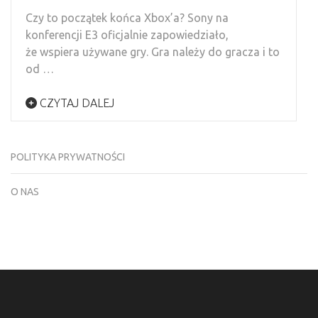
Czy to początek końca Xbox’a? Sony na
konferencji E3 oficjalnie zapowiedziało,
że wspiera używane gry. Gra należy do gracza i to
od …
CZYTAJ DALEJ
POLITYKA PRYWATNOŚCI
O NAS