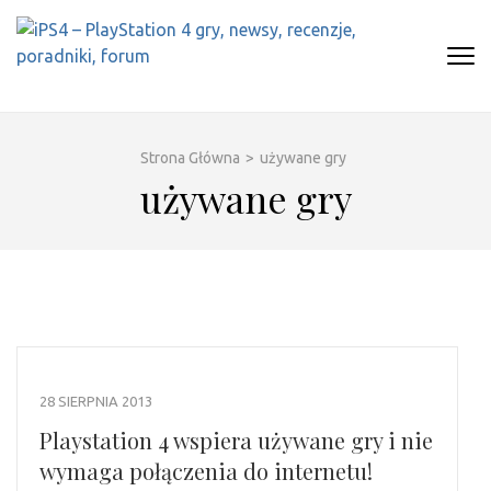
Skip
to
content
(Press
IPS4 – PLAYSTATION 4 GRY,
Najlepszy portal o Playstation 4
Enter)
NEWSY, RECENZJE, PORADNIKI,
FORUM
Strona Główna
>
używane gry
używane gry
28 SIERPNIA 2013
Playstation 4 wspiera używane gry i nie
wymaga połączenia do internetu!