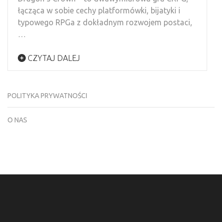
łącząca w sobie cechy platformówki, bijatyki i
typowego RPGa z dokładnym rozwojem postaci,
…
CZYTAJ DALEJ
POLITYKA PRYWATNOŚCI
O NAS