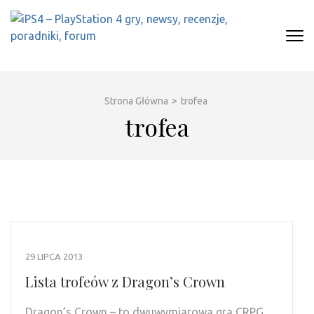
Skip
to
content
(Press
IPS4 – PLAYSTATION 4 GRY,
Najlepszy portal o Playstation 4
Enter)
NEWSY, RECENZJE, PORADNIKI,
FORUM
Strona Główna
>
trofea
trofea
29 LIPCA 2013
Lista trofeów z Dragon’s Crown
Dragon’s Crown – to dwuwymiarowa gra CRPG,