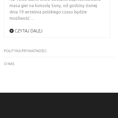
masa gier na konsolę Sony, od godziny ósmej
dnia 19 września polskiego czasu będzie
możliwość …
CZYTAJ DALEJ
POLITYKA PRYWATNOŚCI
O NAS