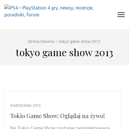
Skip
to
content
(Press
IPS4 – PLAYSTATION 4 GRY,
Najlepszy portal o Playstation 4
Enter)
NEWSY, RECENZJE, PORADNIKI,
FORUM
Strona Główna
>
tokyo game show 2013
tokyo game show 2013
8 WRZEŚNIA 2013
Tokio Game Show: Oglądaj na żywo!
Na Tokio Game Show zostanie zaprezentowana