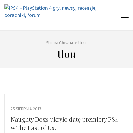
Skip
to
content
(Press
IPS4 – PLAYSTATION 4 GRY,
Najlepszy portal o Playstation 4
Enter)
NEWSY, RECENZJE, PORADNIKI,
FORUM
Strona Główna
>
tlou
tlou
25 SIERPNIA 2013
Naughty Dogs ukryło datę premiery PS4
w The Last of Us!