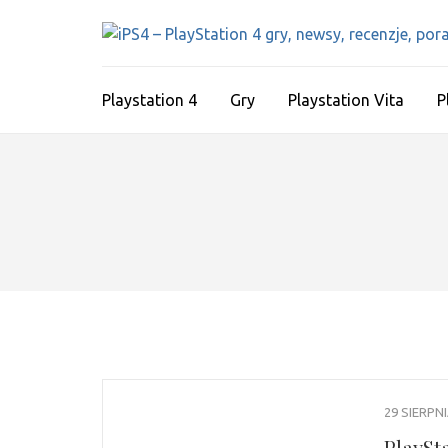
Skip
to
content
(Press
Playstation 4
Gry
Playstation Vita
P
Enter)
29 SIERPN
PlaySt