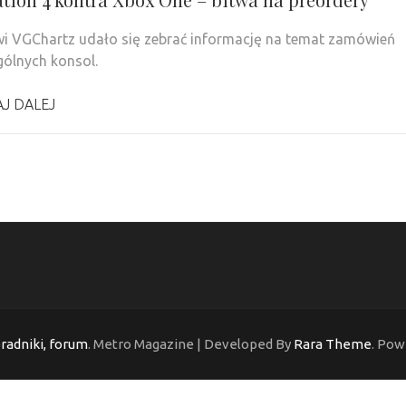
i VGChartz udało się zebrać informację na temat zamówień
ólnych konsol.
J DALEJ
oradniki, forum
. Metro Magazine | Developed By
Rara Theme
. Pow