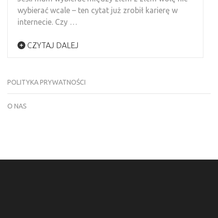
wybierać wcale – ten cytat już zrobił karierę w
internecie. Czy …
CZYTAJ DALEJ
POLITYKA PRYWATNOŚCI
O NAS