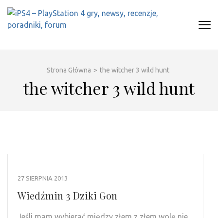
Skip
to
content
(Press
IPS4 – PLAYSTATION 4 GRY,
Najlepszy portal o Playstation 4
Enter)
NEWSY, RECENZJE, PORADNIKI,
FORUM
Strona Główna
>
the witcher 3 wild hunt
the witcher 3 wild hunt
27 SIERPNIA 2013
Wiedźmin 3 Dziki Gon
Jeśli mam wybierać między złem z złem wolę nie