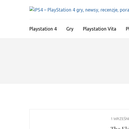
Skip
to
content
(Press
Playstation 4
Gry
Playstation Vita
P
Enter)
1 WRZEŚNI
The El