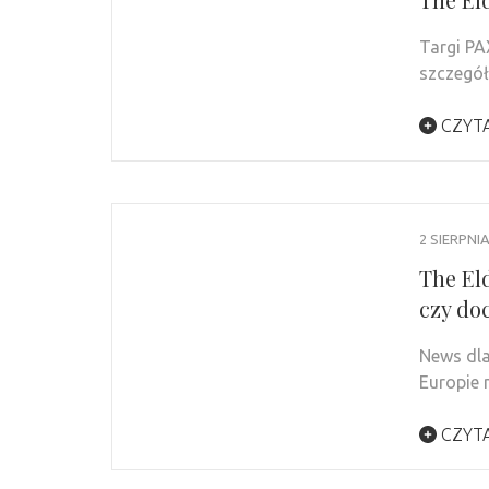
Targi PA
szczegół
CZYTA
2 SIERPNIA
The El
czy do
News dla
Europie 
CZYTA