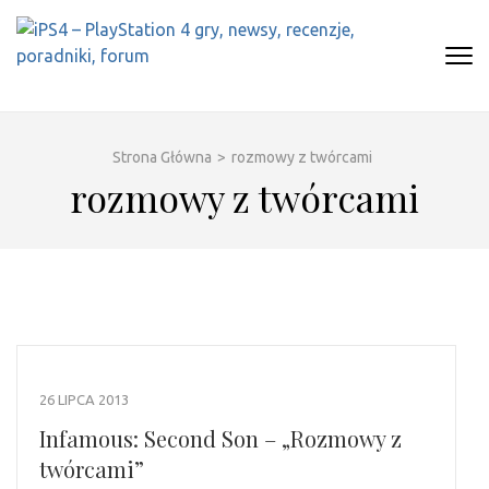
Skip
to
content
(Press
IPS4 – PLAYSTATION 4 GRY,
Najlepszy portal o Playstation 4
Enter)
NEWSY, RECENZJE, PORADNIKI,
FORUM
Strona Główna
>
rozmowy z twórcami
rozmowy z twórcami
26 LIPCA 2013
Infamous: Second Son – „Rozmowy z
twórcami”