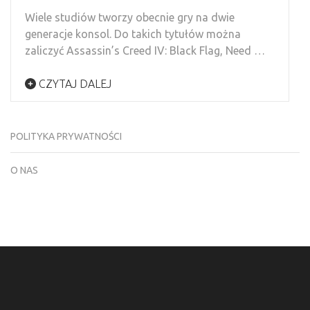
Wiele studiów tworzy obecnie gry na dwie
generacje konsol. Do takich tytułów można
zaliczyć Assassin’s Creed IV: Black Flag, Need …
CZYTAJ DALEJ
POLITYKA PRYWATNOŚCI
O NAS