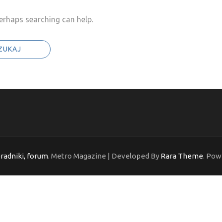
Perhaps searching can help.
oradniki, forum
. Metro Magazine | Developed By
Rara Theme
. Pow