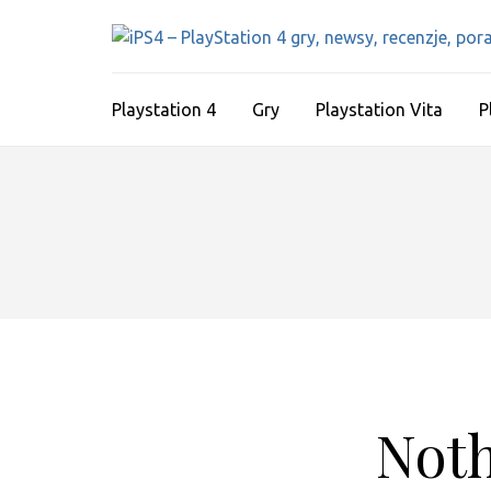
Skip
to
content
(Press
Playstation 4
Gry
Playstation Vita
P
Enter)
Not