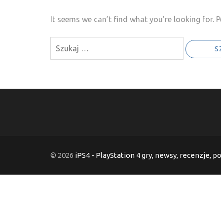
It seems we can’t find what you’re looking for. 
Szukaj:
© 2026
iPS4 - PlayStation 4 gry, newsy, recenzje, p