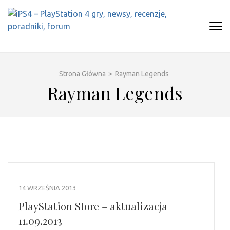
Skip
to
content
(Press
IPS4 – PLAYSTATION 4 GRY,
Najlepszy portal o Playstation 4
Enter)
NEWSY, RECENZJE, PORADNIKI,
FORUM
Strona Główna
>
Rayman Legends
Rayman Legends
14 WRZEŚNIA 2013
PlayStation Store – aktualizacja
11.09.2013