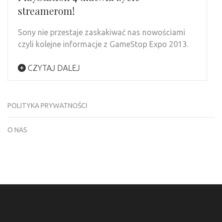
streamerom!
Sony nie przestaje zaskakiwać nas nowościami
czyli kolejne informacje z GameStop Expo 2013.
CZYTAJ DALEJ
POLITYKA PRYWATNOŚCI
O NAS