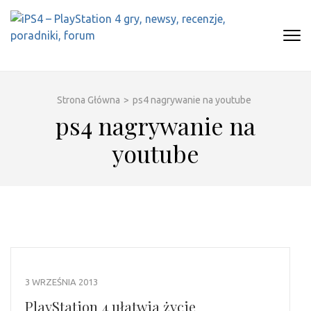
Skip
to
content
(Press
IPS4 – PLAYSTATION 4 GRY,
Najlepszy portal o Playstation 4
Enter)
NEWSY, RECENZJE, PORADNIKI,
FORUM
Strona Główna
>
ps4 nagrywanie na youtube
ps4 nagrywanie na
youtube
3 WRZEŚNIA 2013
PlayStation 4 ułatwia życie