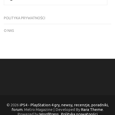
POLITYKA PRYWATNOŚCI
O NAS
© 2026
iPS4 - PlayStation 4 gry, newsy, recenzje, poradniki,
forum
. Metro Magazine | Developed By
Rara Theme
.
Powered by
WordPress
.
Polityka prywatności