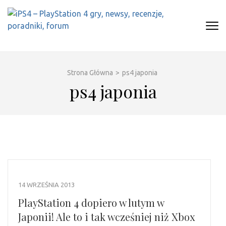
Skip
to
content
(Press
IPS4 – PLAYSTATION 4 GRY,
Najlepszy portal o Playstation 4
Enter)
NEWSY, RECENZJE, PORADNIKI,
FORUM
Strona Główna
>
ps4 japonia
ps4 japonia
14 WRZEŚNIA 2013
PlayStation 4 dopiero w lutym w
Japonii! Ale to i tak wcześniej niż Xbox