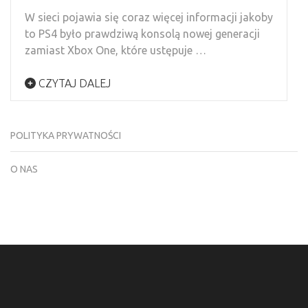
W sieci pojawia się coraz więcej informacji jakoby
to PS4 było prawdziwą konsolą nowej generacji
zamiast Xbox One, które ustępuje …
CZYTAJ DALEJ
POLITYKA PRYWATNOŚCI
O NAS