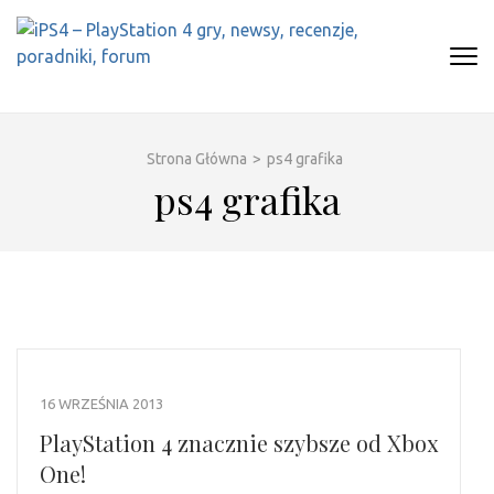
Skip
to
content
(Press
IPS4 – PLAYSTATION 4 GRY,
Najlepszy portal o Playstation 4
Enter)
NEWSY, RECENZJE, PORADNIKI,
FORUM
Strona Główna
>
ps4 grafika
ps4 grafika
16 WRZEŚNIA 2013
PlayStation 4 znacznie szybsze od Xbox
One!