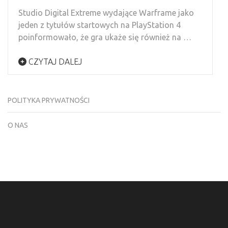
Studio Digital Extreme wydające Warframe jako
jeden z tytułów startowych na PlayStation 4
poinformowało, że gra ukaże się również na …
CZYTAJ DALEJ
POLITYKA PRYWATNOŚCI
O NAS