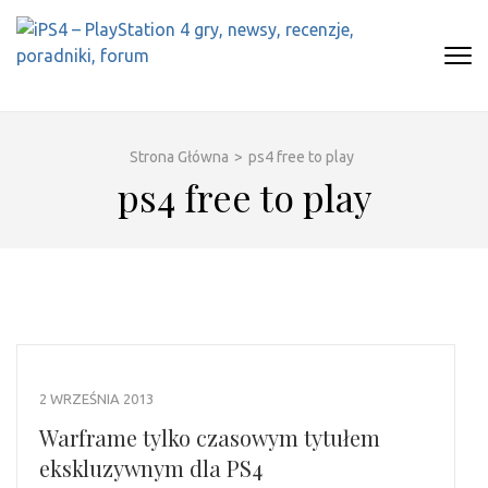
Skip
to
content
(Press
IPS4 – PLAYSTATION 4 GRY,
Najlepszy portal o Playstation 4
Enter)
NEWSY, RECENZJE, PORADNIKI,
FORUM
Strona Główna
>
ps4 free to play
ps4 free to play
2 WRZEŚNIA 2013
Warframe tylko czasowym tytułem
ekskluzywnym dla PS4