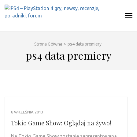
Skip
to
content
(Press
IPS4 – PLAYSTATION 4 GRY,
Najlepszy portal o Playstation 4
Enter)
NEWSY, RECENZJE, PORADNIKI,
FORUM
Strona Główna
>
ps4 data premiery
ps4 data premiery
8 WRZEŚNIA 2013
Tokio Game Show: Oglądaj na żywo!
Na Tokio Game Show zostanie zaprezentowana