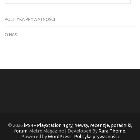
POLITYKA PRYWATNOŚCI
O NAS
© 2026
iPS4 - PlayStation 4 gry, newsy, recenzje, poradniki,
forum
. Metro Magazine | Developed By
Rara Theme
.
Powered by
WordPress
.
Polityka prywatności