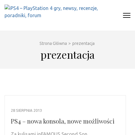
Skip
to
content
(Press
IPS4 – PLAYSTATION 4 GRY,
Najlepszy portal o Playstation 4
Enter)
NEWSY, RECENZJE, PORADNIKI,
FORUM
Strona Główna
>
prezentacja
prezentacja
28 SIERPNIA 2013
PS4 – nowa konsola, nowe możliwości
Za kulisami inFAMOUS Second Son